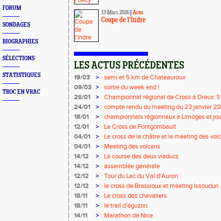
FORUM
19 Mars 2026
|
Actu
Coupe de l'Indre
SONDAGES
BIOGRAPHIES
SÉLECTIONS
LES ACTUS PRÉCÉDENTES
STATISTIQUES
19/03
>
semi et 5 km de Chateauroux
09/03
>
sortie du week end !
TROC EN VRAC
26/01
>
Championnat régional de Cross à Dreux: 1/4
24/01
>
compte rendu du meeting du 23 janvier 2
18/01
>
championnats régionnaux à Limoges et jour
triathlon
12/01
>
Le Cross de Fontgombault
04/01
>
Le cross de la châtre et le meeting des vol
04/01
>
Meeting des volcans
14/12
>
La course des deux viaducs
14/12
>
assemblée générale
12/12
>
Tour du Lac du Val d'Auron
12/12
>
le cross de Brassioux et meeting Issoudun
18/11
>
Le cross des chevaliers
18/11
>
le trail d'éguzon
14/11
>
Marathon de Nice