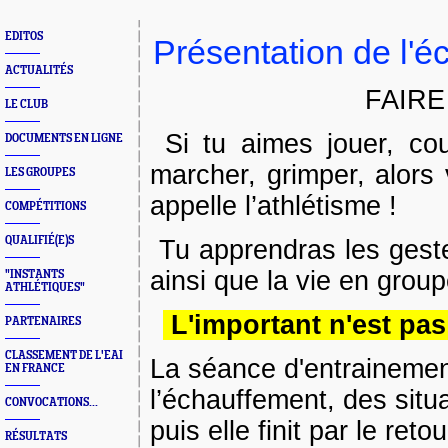
EDITOS
Présentation de l'éc
ACTUALITÉS
FAIRE
LE CLUB
Si tu aimes jouer, cour
DOCUMENTS EN LIGNE
marcher, grimper, alors
LES GROUPES
appelle l’athlétisme !
COMPÉTITIONS
QUALIFIÉ(E)S
Tu apprendras les gestes
ainsi que la vie en grou
"INSTANTS
ATHLÉTIQUES"
L'important n'est pas 
PARTENAIRES
CLASSEMENT DE L'EAI
La séance d'entrainemen
EN FRANCE
l’échauffement, des situ
CONVOCATIONS...
puis elle finit par le ret
RÉSULTATS